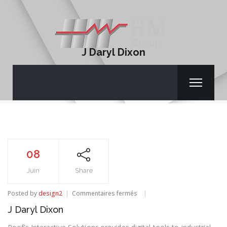
J Daryl Dixon
08
Juin
Share
sur
Posted by
design2
Commentaires fermés
J
J Daryl Dixon
Daryl
Dixon