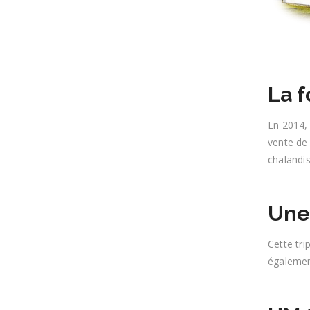
La 
En 2014,
vente de 
chalandi
Une
Cette tri
également