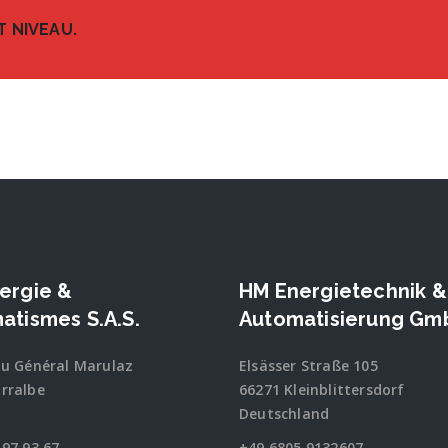
 NIVEAU.
ergie &
HM Energietechnik &
atismes S.A.S.
Automatisierung Gm
du Général Marulaz
Elsässer Straße 105
rralbe
66271 Kleinblittersdorf
Deutschland
 97 93 67
+49 6805 9132607