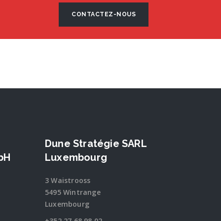
CONTACTEZ-NOUS
Dune Stratégie SARL
bH
Luxembourg
3 Waistrooss
5495 Wintrange
Luxembourg
+352 27 68 98 02