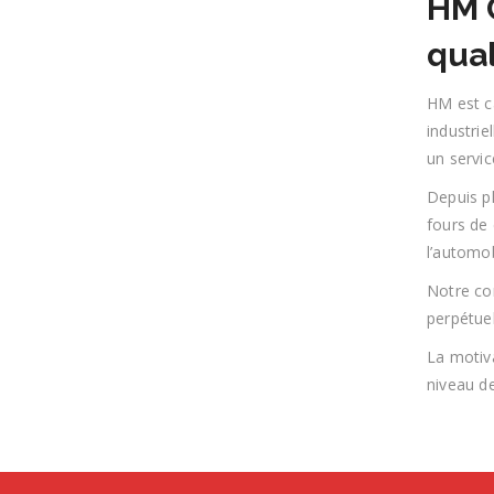
HM G
qual
HM est ca
industri
un servic
Depuis p
fours de
l’automob
Notre co
perpétuel
La motiva
niveau de