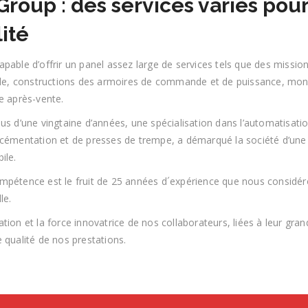
roup : des services variés pour
ité
pable d’offrir un panel assez large de services tels que des missio
elle, constructions des armoires de commande et de puissance, mont
e après-vente.
lus d’une vingtaine d’années, une spécialisation dans l’automatisa
 cémentation et de presses de trempe, a démarqué la société d’un
ile.
mpétence est le fruit de 25 années d´expérience que nous consid
le.
tion et la force innovatrice de nos collaborateurs, liées à leur gran
 qualité de nos prestations.