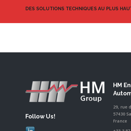
DES SOLUTIONS TECHNIQUES AU PLUS HAUT
HM En
Autom
29, rue 
57430 Sa
Follow Us!
France
+33 3 87